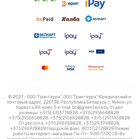
© 2021 - ООО “Гринтерра”. ООО "Гринтерра" Юридический и
почтовый адрес: 220138, Республика Беларусь, г. Минск, ул.
Карвата 89, комн. 5 e-mail: bn@greenterra.by Отдел
розницы: +375(33)3778828, +375(29)6648828,
+375(29)6658828, +375(29)6628828, +375 (29)1458828
Отдел опта: +375296968828, +375293998828,
+375296928828 Городской факс: 8(017)2728828 Режим
работы интернет-магазина: Пн-Пт.: 9.00-17.00 Сб-Вс: