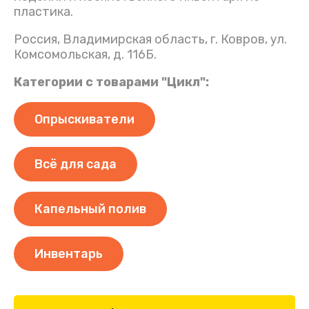
Капельный полив
Световые верхушки
пластика.
Компостеры
Детская мебель
Подставки
Елочные верхушки
Украшения для дома
Катушки/тележки для шлангов
Россия, Владимирская область, г. Ковров, ул.
Комсомольская, д. 116Б.
Крепления для игрушек
Категории с товарами "Цикл":
Опрыскиватели
Всё для сада
Капельный полив
Инвентарь