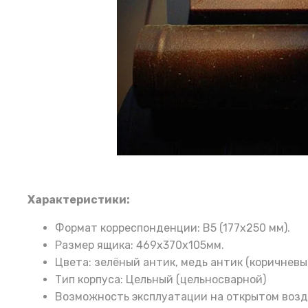
Характеристики:
Формат корреспонденции: B5 (177х250 мм).
Размер ящика: 469х370х105мм.
Цвета: зелёный антик, медь антик (коричневый
Тип корпуса: Цельный (цельносварной)
Возможность эксплуатации на открытом возд