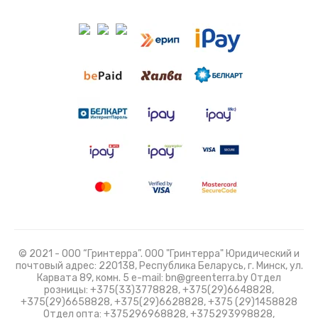
© 2021 - ООО “Гринтерра”. ООО "Гринтерра" Юридический и
почтовый адрес: 220138, Республика Беларусь, г. Минск, ул.
Карвата 89, комн. 5 e-mail: bn@greenterra.by Отдел
розницы: +375(33)3778828, +375(29)6648828,
+375(29)6658828, +375(29)6628828, +375 (29)1458828
Отдел опта: +375296968828, +375293998828,