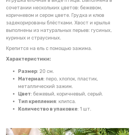
Игрушка елочная в виде птицы. Выполнена в
сочетании нескольких цветов: бежевом,
коричневом и сером цвете. Грудка и клюв
задекорированы блёстками. Хвост и крылья
выполнены из натуральных перьев: гусиных,
куриных и страусиных.
Крепится на ель с помощью зажима.
Характеристики:
Размер
: 20 см.
Материал
: перо, хлопок, пластик,
металлический зажим.
Цвет
: бежевый, коричневый, серый.
Тип крепления
: клипса.
Количество в упаковке
: 1 шт.