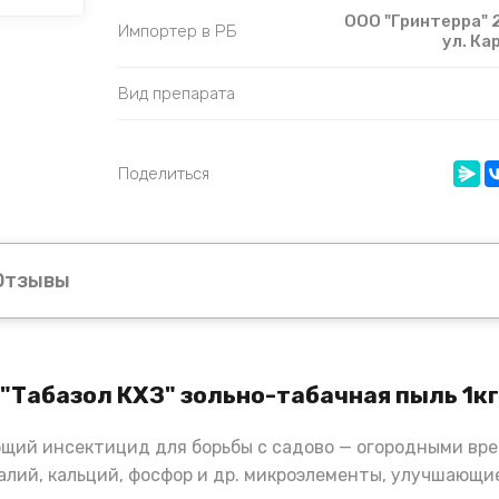
ООО "Гринтерра" 2
Импортер в РБ
ул. Ка
Вид препарата
Поделиться
Отзывы
"Табазол КХЗ" зольно-табачная пыль 1кг
ющий инсектицид для борьбы с садово — огородными вр
алий, кальций, фосфор и др. микроэлементы, улучшающ