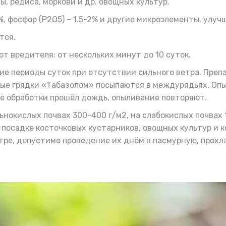
 редиса, моркови и др. овощных культур.
-7%, фосфор (P2O5) – 1.5-2% и другие микроэлементы, ул
тся.
т вредителя: от нескольких минут до 10 суток.
е периоды суток при отсутствии сильного ветра. Преп
вые грядки «Табазолом» посыпаются в междурядьях. Опы
сле обработки прошёл дождь, опыливание повторяют.
ьнокислых почвах 300-400 г/м2, на слабокислых почвах
ри посадке косточковых кустарников, овощных культур и
тре, допустимо проведение их днём в пасмурную, прохла