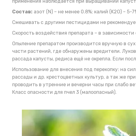
применения наблюдается при выращивании капусты,
Состав:
азот (N) – не менее 0.8%; калий (K2O) – 5
Смешивать с другими пестицидами не рекомендуе
Скорость воздействия препарата – в зависимости о
Опыление препаратом производится вручную в сухи
части растений, где обнаружены вредители. Луко
рассада капусты, редиса ещё не окрепла. Если по
Использование для внесения под перекопку: на сил
рассады и др. крестоцветных культур, а так же п
проводить в утренние и вечерни часы при слабо ве
Класс опасности для пчел 3 (малоопасный).