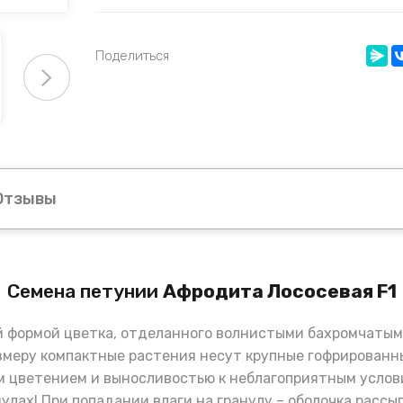
Поделиться
Отзывы
Семена петунии
Афродита Лососевая F1
ой формой цветка, отделанного волнистыми бахромчаты
азмеру компактные растения несут крупные гофрированн
м цветением и выносливостью к неблагоприятным услов
нулах! При попадании влаги на гранулу – оболочка рассы