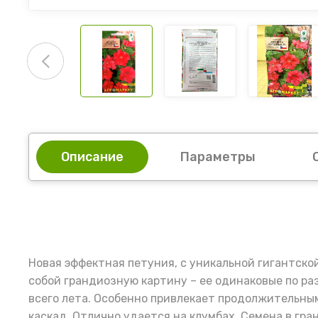
Описание
Параметры
Новая эффектная петуния, с уникальной гигантск
собой грандиозную картину – ее одинаковые по р
всего лета. Особенно привлекает продолжительны
каскад. Отлично удается на клумбах. Семена в гра