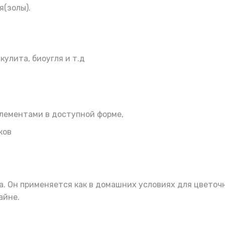
я(золы).
улита, биоугля и т.д
элементами в доступной форме,
бков
. Он применяется как в домашних условиях для цветочн
айне.