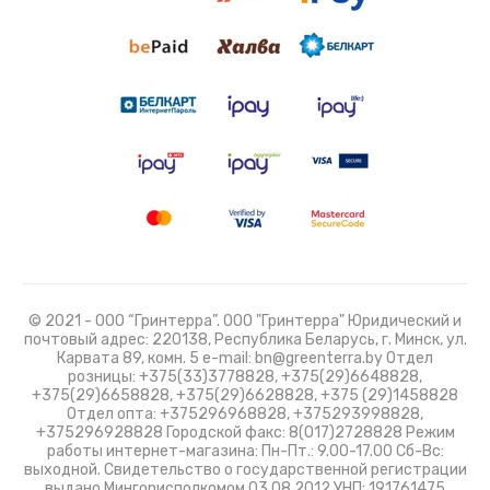
© 2021 - ООО “Гринтерра”. ООО "Гринтерра" Юридический и
почтовый адрес: 220138, Республика Беларусь, г. Минск, ул.
Карвата 89, комн. 5 e-mail: bn@greenterra.by Отдел
розницы: +375(33)3778828, +375(29)6648828,
+375(29)6658828, +375(29)6628828, +375 (29)1458828
Отдел опта: +375296968828, +375293998828,
+375296928828 Городской факс: 8(017)2728828 Режим
работы интернет-магазина: Пн-Пт.: 9.00-17.00 Сб-Вс:
выходной. Свидетельство о государственной регистрации
выдано Мингорисполкомом 03.08.2012 УНП: 191761475