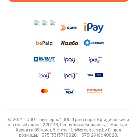
© 2021 - ООО “Гринтерра”. ООО "Гринтерра" Юридический и
почтовый адрес: 220138, Республика Беларусь, г. Минск, ул.
Карвата 89, комн. 5 e-mail: bn@greenterra.by Отдел
розницы: +375(33)3778828, +375(29)6648828,