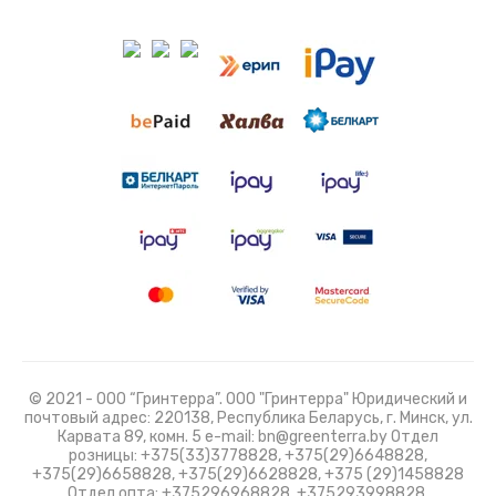
© 2021 - ООО “Гринтерра”. ООО "Гринтерра" Юридический и
почтовый адрес: 220138, Республика Беларусь, г. Минск, ул.
Карвата 89, комн. 5 e-mail: bn@greenterra.by Отдел
розницы: +375(33)3778828, +375(29)6648828,
+375(29)6658828, +375(29)6628828, +375 (29)1458828
Отдел опта: +375296968828, +375293998828,