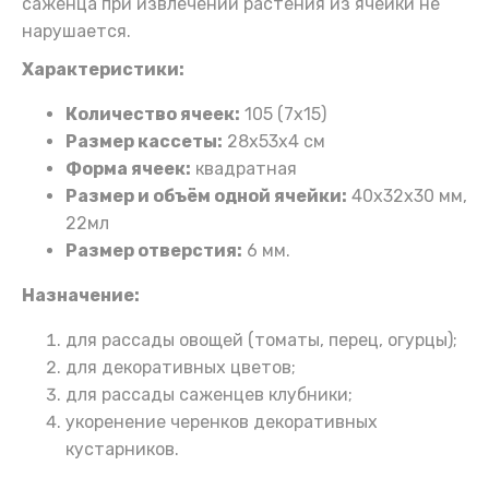
саженца при извлечении растения из ячейки не
нарушается.
Характеристики:
Количество ячеек:
105 (7х15)
Размер кассеты:
28х53х4 см
Форма ячеек:
квадратная
Размер и объём одной ячейки:
40х32х30 мм,
22мл
Размер отверстия:
6 мм.
Назначение:
для рассады овощей (томаты, перец, огурцы);
для декоративных цветов;
для рассады саженцев клубники;
укоренение черенков декоративных
кустарников.