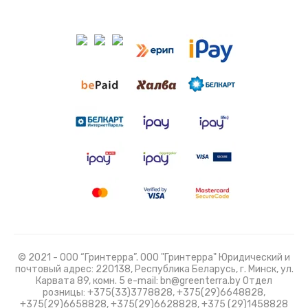
© 2021 - ООО “Гринтерра”. ООО "Гринтерра" Юридический и
почтовый адрес: 220138, Республика Беларусь, г. Минск, ул.
Карвата 89, комн. 5 e-mail: bn@greenterra.by Отдел
розницы: +375(33)3778828, +375(29)6648828,
+375(29)6658828, +375(29)6628828, +375 (29)1458828