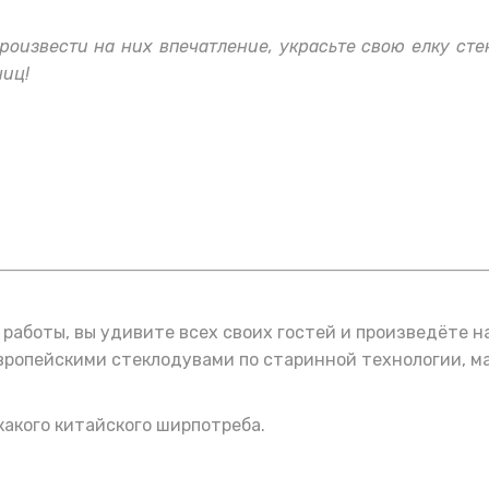
произвести на них впечатление, украсьте свою елку ст
ниц!
работы, вы удивите всех своих гостей и произведёте н
вропейскими стеклодувами по старинной технологии, ма
какого китайского ширпотреба.