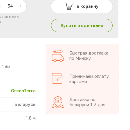
В корзину
54 кв.м по 9
м
Купить в один клик
Быстрая доставка
по Минску
 1,8м
Принимаем оплату
картами
GreenTerra
Доставка по
Беларусь
Беларуси 1-3 дня
1.8 м