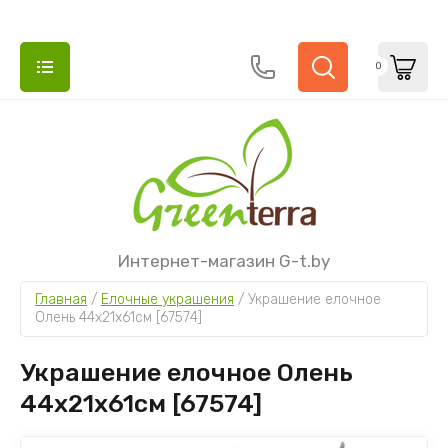
0
НАЗАД
НАЗАД
НАЗАД
НАЗАД
НАЗАД
НАЗАД
НАЗАД
НАЗАД
НАЗАД
НАЗАД
НАЗАД
НАЗАД
НАЗАД
НАЗАД
КАССЕТЫ И ГОРШКИ ДЛЯ РАССАДЫ
АГРОТКАНЬ
ПЛЕНКА ДЛЯ ТЕПЛИЦ И ПАРНИКОВ,
ВСЁ ДЛЯ ПОЛИВА
ВСЁ ДЛЯ САДА
УЛИЧНАЯ МЕБЕЛЬ
СЕТКИ
ПОЧТОВЫЕ ЯЩИКИ
ИСКУССТВЕННЫЕ ЕЛКИ
УЛИЧНЫЕ ИСКУССТВЕННЫЕ ЁЛКИ
ЕЛОЧНЫЕ УКРАШЕНИЯ
НОВОГОДНИЙ ДЕКОР
НОВОГОДНЕЕ ОСВЕЩЕНИЕ
КРУПНЫЙ НОВОГОДНИЙ КОММЕРЧЕСКИЙ
Интернет-магазин G-t.by
СПАНБОНД
ДЕКОР И УКРАШЕНИЯ
Горшки для рассады, саженцев и цветов
Агроткань для клубники
Шланги для полива ПВХ
Опрыскиватели
Пластиковые стулья
Сетки шпалерные и защитные
Ящики почтовые для писем и газет
Новинки
Интерьерные елки от 3 до 8 метров
Шары елочные
Гирлянды, бусы, венки
Световые дожди и сетки
Главная
 / 
Елочные украшения
 / 
Украшение елочное 
Пленки полиэтиленовые
Новогодние фигуры для фотозоны
Олень 44x21x61см [67574]
Кассеты, поддоны и минипарнички
Насадки на шланги и фитинги.
Инвентарь
Скамейки
Сетки затеняющие
Ящики для писем кованные
Литые
Каркасные елки
Шары из стекла
Рождественские деревни и фигурки
Светодиодные гирлянды
Спанбонд
Украшения для больших елок
Украшение елочное Олень
Пистолеты и разбрызгиватели, оросители
Лейки и вёдра
Пластиковые столы
Сетки заборные
Заснеженные
Ствольные елки
Новогодние украшения
Веточки и цветы
Световые деревья, фигуры и мотивы
44x21x61см [67574]
для полива
Освещение для уличных ёлок
Садовые дорожки и бордюры
Шезлонги и лежаки
Сосны
Украшения из стекла
Искусственный снег