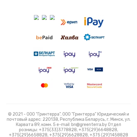
© 2021 - ООО “Гринтерра”. ООО "Гринтерра" Юридический и
почтовый адрес: 220138, Республика Беларусь, г. Минск, ул.
Карвата 89, комн. 5 e-mail: bn@greenterra.by Отдел
розницы: +375(33)3778828, +375(29)6648828,
+375(29)6658828, +375(29)6628828, +375 (29)1458828