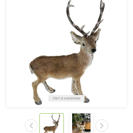
Капельный полив
Световые верхушки
Компостеры
Детская мебель
Подставки
Елочные верхушки
Украшения для дома
Катушки/тележки для шлангов
Крепления для игрушек
Нет в наличии