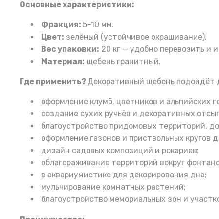
Основные характеристики:
Фракция:
5–10 мм.
Цвет:
зелёный (устойчивое окрашивание).
Вес упаковки:
20 кг — удобно перевозить и 
Материал:
щебень гранитный.
Где применить?
Декоративный щебень подойдёт д
оформление клумб, цветников и альпийских го
создание сухих ручьёв и декоративных отсып
благоустройство придомовых территорий, до
оформление газонов и приствольных кругов д
дизайн садовых композиций и рокариев;
облагораживание территорий вокруг фонтанов
в аквариумистике для декорирования дна;
мульчирование комнатных растений;
благоустройство мемориальных зон и участко