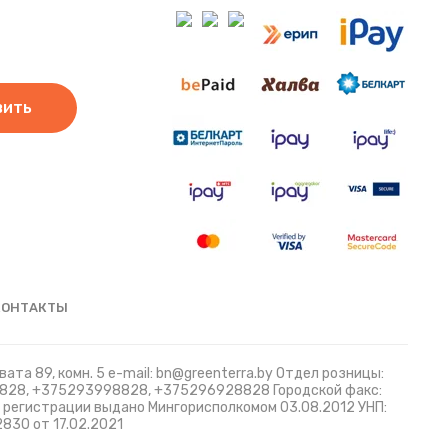
вить
КОНТАКТЫ
ата 89, комн. 5 e-mail: bn@greenterra.by Отдел розницы:
8828, +375293998828, +375296928828 Городской факс:
й регистрации выдано Мингорисполкомом 03.08.2012 УНП:
830 от 17.02.2021