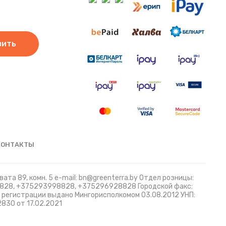
вить
КОНТАКТЫ
ата 89, комн. 5 e-mail: bn@greenterra.by Отдел розницы:
8828, +375293998828, +375296928828 Городской факс:
й регистрации выдано Мингорисполкомом 03.08.2012 УНП:
830 от 17.02.2021