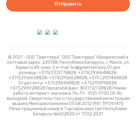
Отправить
© 2021 - ООО “Гринтерра”. ООО "Гринтерра" Юридический и
почтовый адрес: 220138, Республика Беларусь, г. Минск, ул.
Карвата 89, комн. 5 e-mail: bn@greenterra.by Отдел
розницы: +375(33)3778828, +375(29)6648828,
+375(29)6658828, +375(29)6628828, +375 (29)1458828
Отдел опта: +375296968828, +375293998828,
+375296928828 Городской факс: 8(017)2728828 Режим
работы интернет-магазина: Пн-Пт.: 9.00-17.00 Сб-Вс:
выходной. Свидетельство о государственной регистрации
выдано Мингорисполкомом 03.08.2012 УНП: 191761475
Регистрационный номер в Торговом реестре Республики
Беларусь №502830 от 17.02.2021